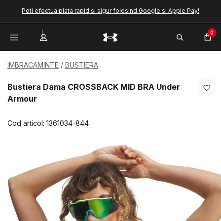
Poti efectua plata rapid si sigur folosind Google si Apple Pay!
0
IMBRACAMINTE
BUSTIERA
Bustiera Dama CROSSBACK MID BRA Under
Armour
Cod articol:
1361034-844