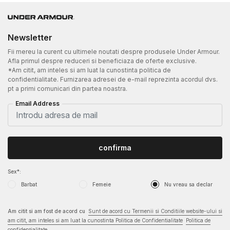
Newsletter
Fii mereu la curent cu ultimele noutati despre produsele Under Armour.
Afla primul despre reduceri si beneficiaza de oferte exclusive.
*Am citit, am inteles si am luat la cunostinta politica de
confidentialitate. Furnizarea adresei de e-mail reprezinta acordul dvs.
pt a primi comunicari din partea noastra.
Email Address
confirma
Sex*:
Barbat
Femeie
Nu vreau sa declar
Am citit si am fost de acord cu
Sunt de acord cu Termenii si Conditiile website-ului si
am citit, am inteles si am luat la cunostinta Politica de Confidentialitate
Politica de
confidențialitate