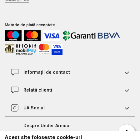
Metode de plată acceptate
Informații de contact
Contact
Relatii clienti
Magazine
Termeni si conditii
Defineste marimea
UA Social
Politica de confidentialitate
Relații Clienți
Facebook
Certificat garantie incaltaminte
Nota de informare prelucrare date competitii sportive
Despre Under Armour
Certificat garantie imbracaminte si accesorii
Bucharest Half Marathon
Acest site foloseste cookie-uri
Despre noi