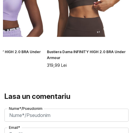
ITY HIGH 2.0 BRA Under
Bustiera Dama INFINITY HIGH 2.0 BRA Under
B
Armour
319,99
Lei
Lasa un comentariu
Nume*/Pseudonim
Email*