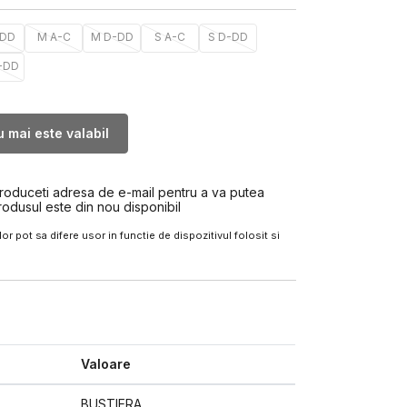
-DD
M A-C
M D-DD
S A-C
S D-DD
-DD
 mai este valabil
troduceti adresa de e-mail pentru a va putea
rodusul este din nou disponibil
or pot sa difere usor in functie de dispozitivul folosit si
Valoare
BUSTIERA