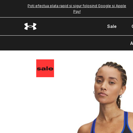
Poti efectua plata rapid si sigur folosind Google si Apple
Pay!
Sale
A