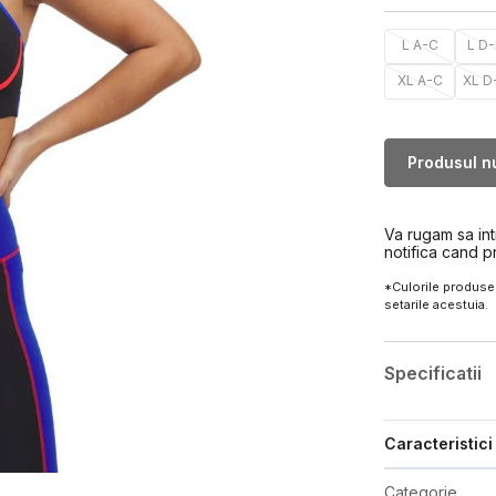
L A-C
L D
XL A-C
XL D
Produsul nu
Va rugam sa in
notifica cand p
*Culorile produsel
setarile acestuia.
Specificatii
Caracteristici
Categorie