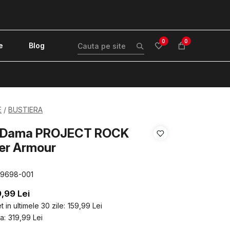
0
0
e
Blog
!
E
BUSTIERA
a Dama PROJECT ROCK
er Armour
89698-001
9,99
Lei
 in ultimele 30 zile:
159,99
Lei
a:
319,99
Lei