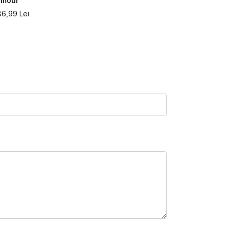
rmour
Under Armo
86,99
Lei
251,99
Lei