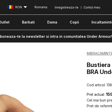
RON
Romania
Inregistreaza-te
Contul meu
Outlet
Barbati
Dama
Copii
Incaltamint
boneaza-te la newsletter si intra in comunitatea Under Armour
IMBRACAMINT
Bustier
BRA Und
Cod articol:
13
15
Pret actual:
Cel mai bun pret
Pret de referint