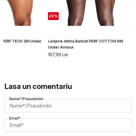
20
%
ati PERF TECH 3IN Under
Lenjerie intima Barbati PERF COTTON 6IN
Under Armour
167,99
Lei
Lasa un comentariu
Nume*/Pseudonim
Email*