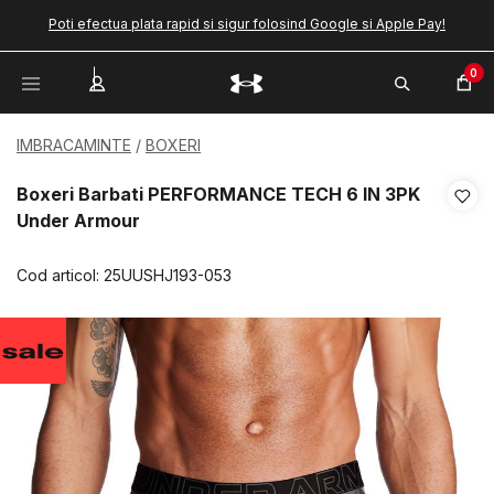
Poti efectua plata rapid si sigur folosind Google si Apple Pay!
0
IMBRACAMINTE
BOXERI
Boxeri Barbati PERFORMANCE TECH 6 IN 3PK
Under Armour
Cod articol:
25UUSHJ193-053