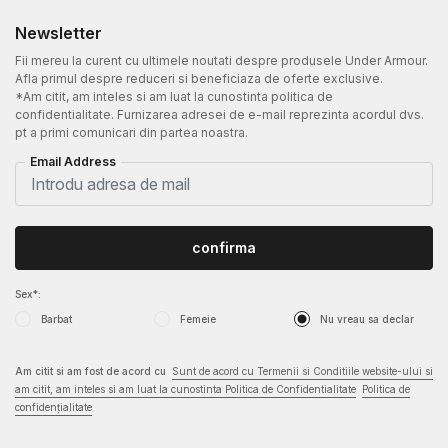
Newsletter
Fii mereu la curent cu ultimele noutati despre produsele Under Armour.
Afla primul despre reduceri si beneficiaza de oferte exclusive.
*Am citit, am inteles si am luat la cunostinta politica de
confidentialitate. Furnizarea adresei de e-mail reprezinta acordul dvs.
pt a primi comunicari din partea noastra.
Email Address
confirma
Sex*:
Barbat
Femeie
Nu vreau sa declar
Am citit si am fost de acord cu
Sunt de acord cu Termenii si Conditiile website-ului si
am citit, am inteles si am luat la cunostinta Politica de Confidentialitate
Politica de
confidențialitate