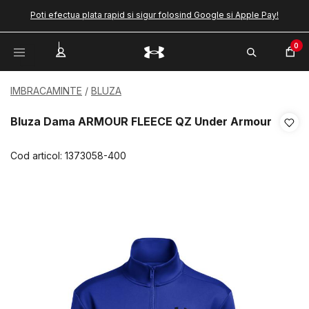
Poti efectua plata rapid si sigur folosind Google si Apple Pay!
0
IMBRACAMINTE
BLUZA
Bluza Dama ARMOUR FLEECE QZ Under Armour
Cod articol:
1373058-400