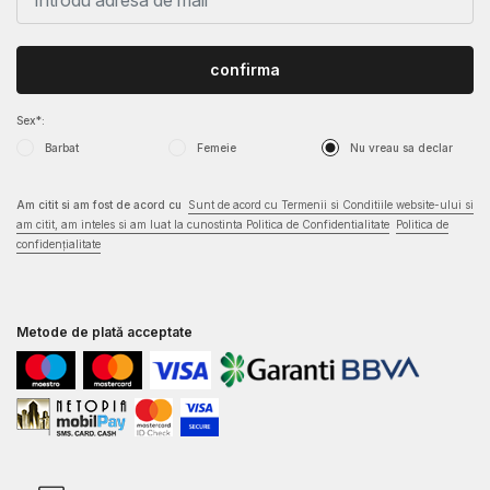
confirma
Sex*:
Barbat
Femeie
Nu vreau sa declar
Am citit si am fost de acord cu
Sunt de acord cu Termenii si Conditiile website-ului si
am citit, am inteles si am luat la cunostinta Politica de Confidentialitate
Politica de
confidențialitate
Metode de plată acceptate