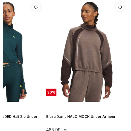
30
%
NDED Half Zip Under
Bluza Dama HALO MOCK Under Armour
468,99
Lei