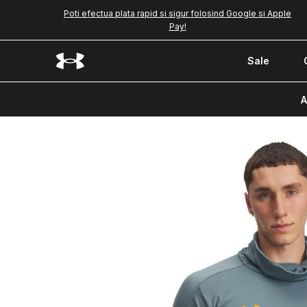
Poti efectua plata rapid si sigur folosind Google si Apple
Pay!
Sale
A