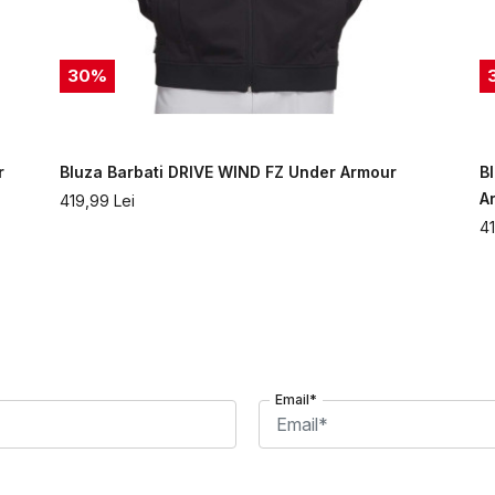
30
%
r
Bluza Barbati DRIVE WIND FZ Under Armour
B
A
419,99
Lei
4
Email*