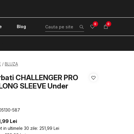
0
0
e
Blog
!
E
BLUZA
arbati CHALLENGER PRO
LONG SLEEVE Under
05130-587
1,99
Lei
 in ultimele 30 zile:
251,99
Lei