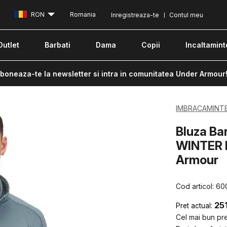
RON
Romania
Inregistreaza-te
Contul meu
Outlet
Barbati
Dama
Copii
Incaltamint
boneaza-te la newsletter si intra in comunitatea Under Armour
IMBRACAMINT
Bluza B
WINTER 
Armour
Cod articol:
60
25
Pret actual:
Cel mai bun pret