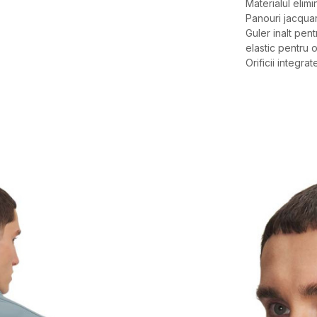
Materialul elim
Panouri jacquar
Guler inalt pen
elastic pentru o
Orificii integr
Caracteristici
Categorie
BRAND
GEN