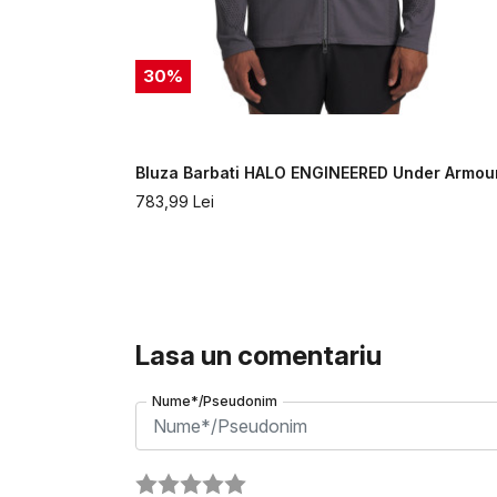
30
%
er Armour
Bluza Barbati HALO ENGINEERED Under Armou
783,99
Lei
Lasa un comentariu
Nume*/Pseudonim