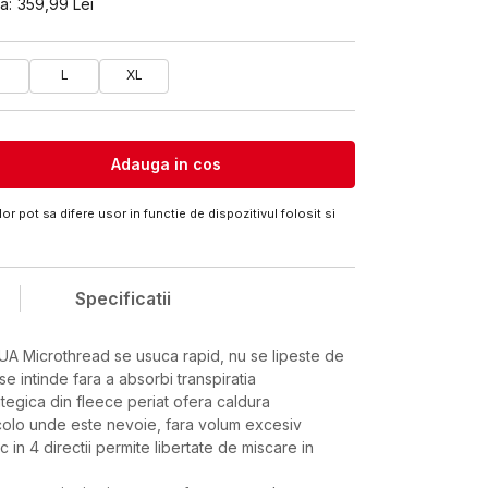
a:
359,99
Lei
M
L
XL
Adauga in cos
or pot sa difere usor in functie de dispozitivul folosit si
Specificatii
 UA Microthread se usuca rapid, nu se lipeste de
i se intinde fara a absorbi transpiratia
tegica din fleece periat ofera caldura
colo unde este nevoie, fara volum excesiv
ic in 4 directii permite libertate de miscare in