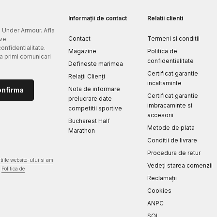
Informații de contact
Relatii clienti
e Under Armour. Afla
Contact
Termeni si conditii
ve.
confidentialitate.
Magazine
Politica de
 a primi comunicari
confidentialitate
Defineste marimea
Certificat garantie
Relații Clienți
incaltaminte
Nota de informare
onfirma
Certificat garantie
prelucrare date
imbracaminte si
competitii sportive
accesorii
Bucharest Half
Metode de plata
Marathon
Conditii de livrare
Procedura de retur
iile website-ului si am
Vedeți starea comenzii
Politica de
Reclamaţii
Cookies
ANPC
SOL