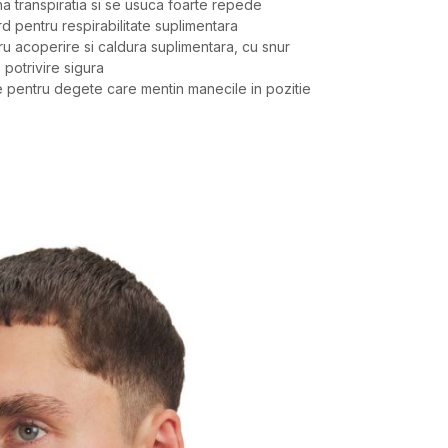
ina transpiratia si se usuca foarte repede
d pentru respirabilitate suplimentara
tru acoperire si caldura suplimentara, cu snur
 potrivire sigura
ate pentru degete care mentin manecile in pozitie
Valoare
BLUZA
UNDER ARMOUR
BARBATI