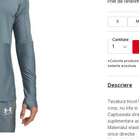
Pret de referint
S
Cantitate
1
*Culorile produsel
setarile acestuia.
Descriere
Tesatura tricot
corp, nu irita s
Captuseala stra
suplimentara a
Materialul elast
orice directie