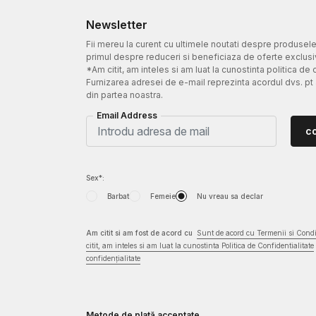
Newsletter
Fii mereu la curent cu ultimele noutati despre produsel
primul despre reduceri si beneficiaza de oferte exclusi
*Am citit, am inteles si am luat la cunostinta politica de 
Furnizarea adresei de e-mail reprezinta acordul dvs. pt
din partea noastra.
Email Address
c
Sex*:
Barbat
Femeie
Nu vreau sa declar
Am citit si am fost de acord cu
Sunt de acord cu Termenii si Condit
citit, am inteles si am luat la cunostinta Politica de Confidentialitate
confidențialitate
Metode de plată acceptate