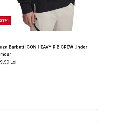
30
%
40
%
luza Barbati ICON HEAVY RIB CREW Under
Bluza Barb
rmour
Armour
19,99
Lei
359,99
Lei