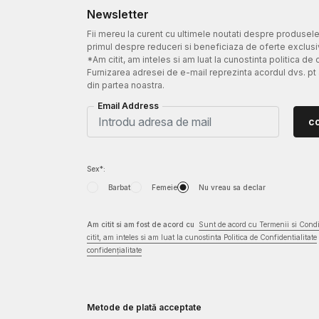
Newsletter
Fii mereu la curent cu ultimele noutati despre produsel
primul despre reduceri si beneficiaza de oferte exclusi
*Am citit, am inteles si am luat la cunostinta politica de 
Furnizarea adresei de e-mail reprezinta acordul dvs. pt
din partea noastra.
Email Address
c
Sex*:
Barbat
Femeie
Nu vreau sa declar
Am citit si am fost de acord cu
Sunt de acord cu Termenii si Condit
citit, am inteles si am luat la cunostinta Politica de Confidentialitate
confidențialitate
Metode de plată acceptate