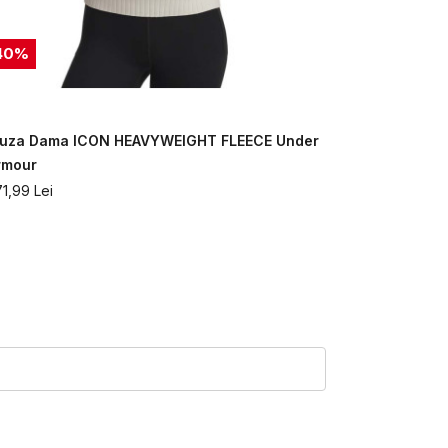
40
%
30
%
luza Dama ICON HEAVYWEIGHT FLEECE Under
Bluza Dam
rmour
356,99
Lei
71,99
Lei