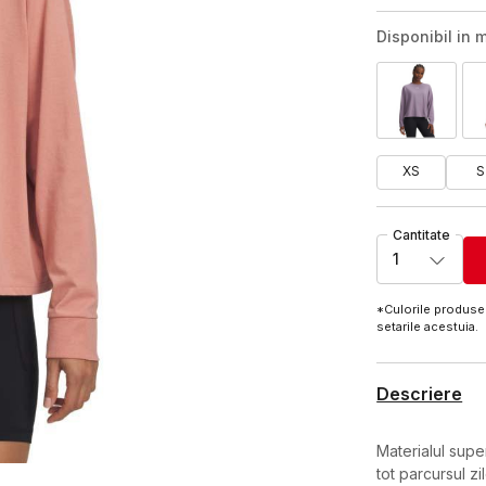
Disponibil in m
XS
S
Cantitate
1
*Culorile produsel
setarile acestuia.
Descriere
Materialul sup
tot parcursul zil