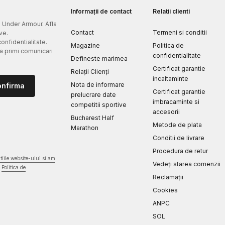
Informații de contact
Relatii clienti
e Under Armour. Afla
Contact
Termeni si conditii
ve.
confidentialitate.
Magazine
Politica de
 a primi comunicari
confidentialitate
Defineste marimea
Certificat garantie
Relații Clienți
incaltaminte
Nota de informare
onfirma
Certificat garantie
prelucrare date
imbracaminte si
competitii sportive
accesorii
Bucharest Half
Metode de plata
Marathon
Conditii de livrare
Procedura de retur
iile website-ului si am
Vedeți starea comenzii
Politica de
Reclamaţii
Cookies
ANPC
SOL