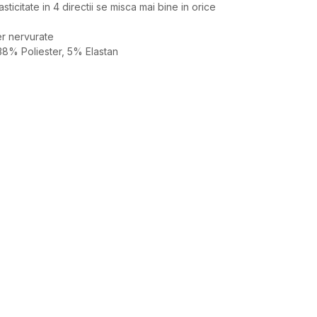
asticitate in 4 directii se misca mai bine in orice
er nervurate
8% Poliester, 5% Elastan
Valoare
BLUZA
UNDER ARMOUR
FEMEI