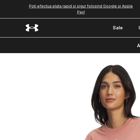
Poti efectua plata rapid si sigur folosind Google si Apple
Pay!
Sale
A