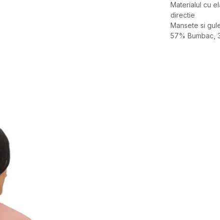
Materialul cu el
directie
Mansete si gul
57% Bumbac, 3
Caracteristici
Categorie
BRAND
GEN