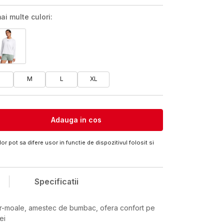
ai multe culori:
M
L
XL
Adauga in cos
or pot sa difere usor in functie de dispozitivul folosit si
Specificatii
er-moale, amestec de bumbac, ofera confort pe
ei