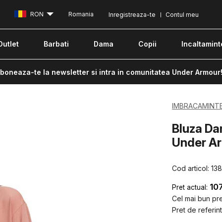
RON
Romania
Inregistreaza-te
Contul meu
Outlet
Barbati
Dama
Copii
Incaltamint
boneaza-te la newsletter si intra in comunitatea Under Armour
IMBRACAMINT
Bluza D
Under A
Cod articol:
13
10
Pret actual:
Cel mai bun pret
Pret de referint