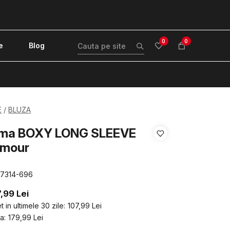
0
0
e
Blog
!
E
BLUZA
ama BOXY LONG SLEEVE
rmour
87314-696
7,99
Lei
 in ultimele 30 zile:
107,99
Lei
a:
179,99
Lei