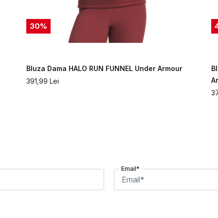
30
%
Bluza Dama HALO RUN FUNNEL Under Armour
B
A
391,99
Lei
3
Email*