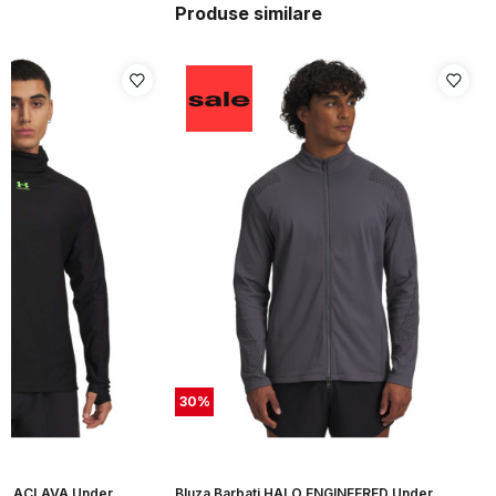
Produse similare
30
%
 BALACLAVA Under
Bluza Barbati HALO ENGINEERED Under