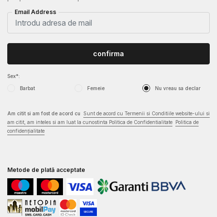
Email Address
confirma
Sex*:
Barbat
Femeie
Nu vreau sa declar
Am citit si am fost de acord cu
Sunt de acord cu Termenii si Conditiile website-ului si
am citit, am inteles si am luat la cunostinta Politica de Confidentialitate
Politica de
confidențialitate
Metode de plată acceptate