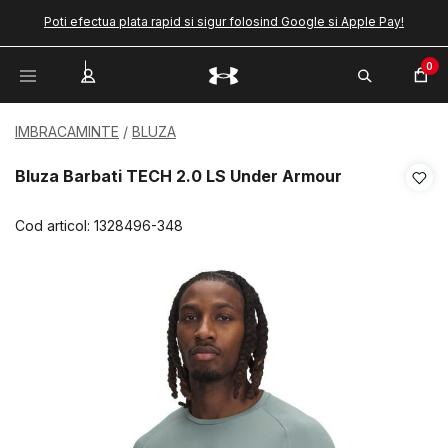
Poti efectua plata rapid si sigur folosind Google si Apple Pay!
0
IMBRACAMINTE
BLUZA
Bluza Barbati TECH 2.0 LS Under Armour
Cod articol:
1328496-348