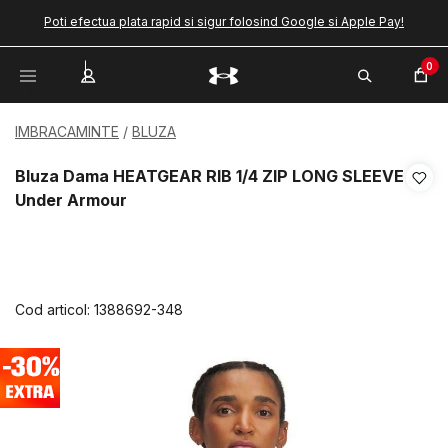
Poti efectua plata rapid si sigur folosind Google si Apple Pay!
0
IMBRACAMINTE
BLUZA
Bluza Dama HEATGEAR RIB 1/4 ZIP LONG SLEEVE
Under Armour
Cod articol:
1388692-348