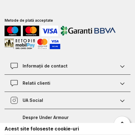
Metode de plată acceptate
Informații de contact
Contact
Relatii clienti
Magazine
Termeni si conditii
Defineste marimea
UA Social
Politica de confidentialitate
Relații Clienți
Facebook
Certificat garantie incaltaminte
Nota de informare prelucrare date competitii sportive
Despre Under Armour
Certificat garantie imbracaminte si accesorii
Bucharest Half Marathon
Acest site foloseste cookie-uri
Despre noi
Metode de plata