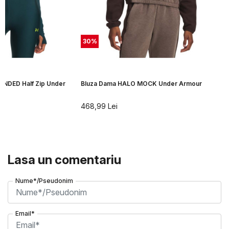
30
%
NDED Half Zip Under
Bluza Dama HALO MOCK Under Armour
468,99
Lei
Lasa un comentariu
Nume*/Pseudonim
Email*