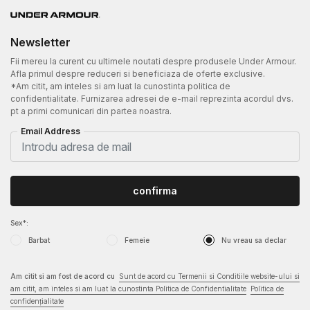
Newsletter
Fii mereu la curent cu ultimele noutati despre produsele Under Armour.
Afla primul despre reduceri si beneficiaza de oferte exclusive.
*Am citit, am inteles si am luat la cunostinta politica de
confidentialitate. Furnizarea adresei de e-mail reprezinta acordul dvs.
pt a primi comunicari din partea noastra.
Email Address
confirma
Sex*:
Barbat
Femeie
Nu vreau sa declar
Am citit si am fost de acord cu
Sunt de acord cu Termenii si Conditiile website-ului si
am citit, am inteles si am luat la cunostinta Politica de Confidentialitate
Politica de
confidențialitate