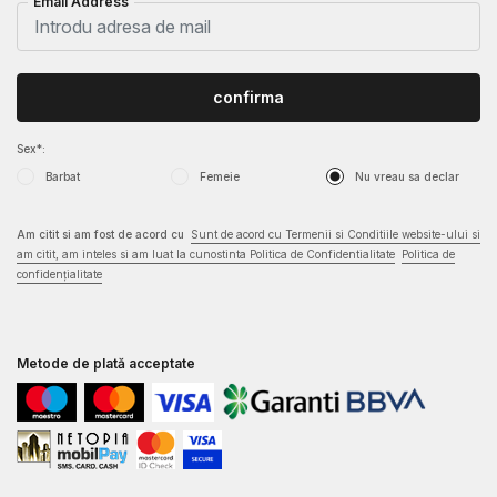
Email Address
confirma
Sex*:
Barbat
Femeie
Nu vreau sa declar
Am citit si am fost de acord cu
Sunt de acord cu Termenii si Conditiile website-ului si
am citit, am inteles si am luat la cunostinta Politica de Confidentialitate
Politica de
confidențialitate
Metode de plată acceptate