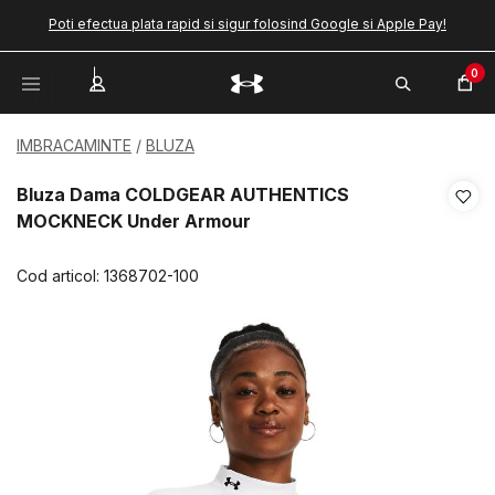
Poti efectua plata rapid si sigur folosind Google si Apple Pay!
0
IMBRACAMINTE
BLUZA
Bluza Dama COLDGEAR AUTHENTICS
MOCKNECK Under Armour
Cod articol:
1368702-100