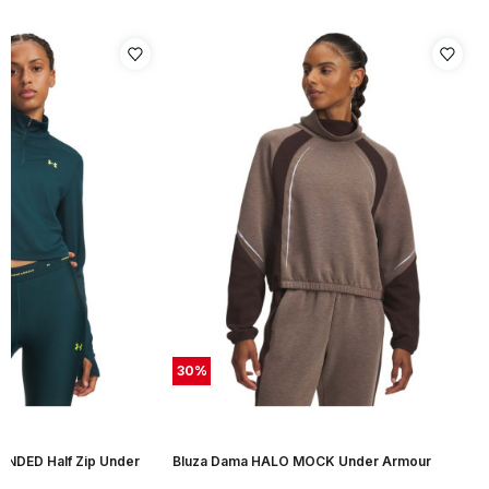
30
%
NDED Half Zip Under
Bluza Dama HALO MOCK Under Armour