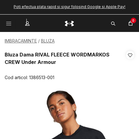
Poti efectua plata rapid si sigur folosind Google si Apple Pay!
0
IMBRACAMINTE
BLUZA
Bluza Dama RIVAL FLEECE WORDMARKOS
CREW Under Armour
Cod articol:
1386513-001