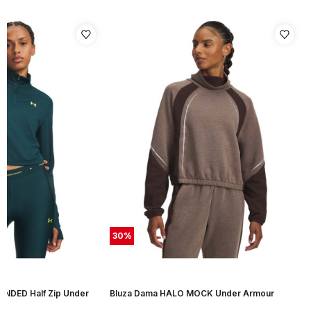
30
%
NDED Half Zip Under
Bluza Dama HALO MOCK Under Armour