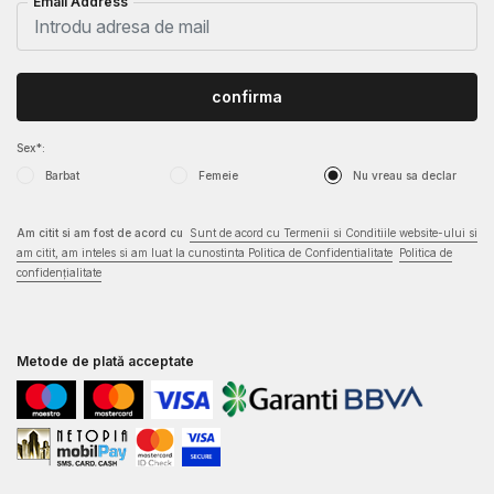
Email Address
confirma
Sex*:
Barbat
Femeie
Nu vreau sa declar
Am citit si am fost de acord cu
Sunt de acord cu Termenii si Conditiile website-ului si
am citit, am inteles si am luat la cunostinta Politica de Confidentialitate
Politica de
confidențialitate
Metode de plată acceptate