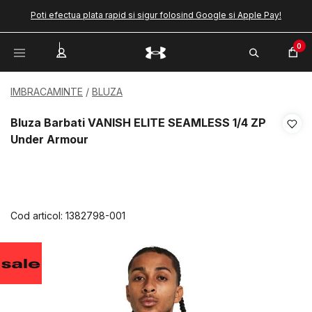
Poti efectua plata rapid si sigur folosind Google si Apple Pay!
0
IMBRACAMINTE
BLUZA
Bluza Barbati VANISH ELITE SEAMLESS 1/4 ZP
Under Armour
Cod articol:
1382798-001