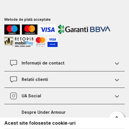
Metode de plată acceptate
Informații de contact
Contact
Relatii clienti
Magazine
Termeni si conditii
Defineste marimea
UA Social
Politica de confidentialitate
Relații Clienți
Facebook
Certificat garantie incaltaminte
Nota de informare prelucrare date competitii sportive
Despre Under Armour
Certificat garantie imbracaminte si accesorii
Bucharest Half Marathon
Acest site foloseste cookie-uri
Despre noi
Metode de plata