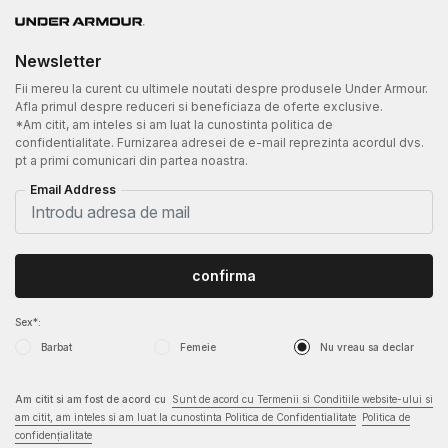
Newsletter
Fii mereu la curent cu ultimele noutati despre produsele Under Armour.
Afla primul despre reduceri si beneficiaza de oferte exclusive.
*Am citit, am inteles si am luat la cunostinta politica de
confidentialitate. Furnizarea adresei de e-mail reprezinta acordul dvs.
pt a primi comunicari din partea noastra.
Email Address
confirma
Sex*:
Barbat
Femeie
Nu vreau sa declar
Am citit si am fost de acord cu
Sunt de acord cu Termenii si Conditiile website-ului si
am citit, am inteles si am luat la cunostinta Politica de Confidentialitate
Politica de
confidențialitate