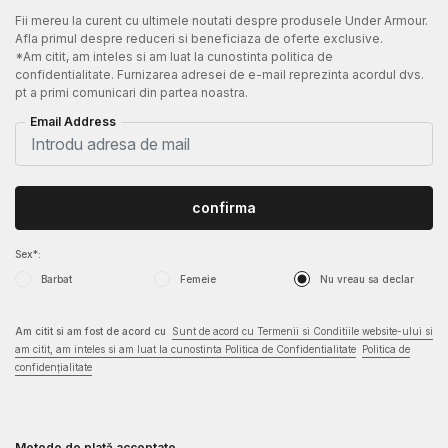
Fii mereu la curent cu ultimele noutati despre produsele Under Armour.
Afla primul despre reduceri si beneficiaza de oferte exclusive.
*Am citit, am inteles si am luat la cunostinta politica de
confidentialitate. Furnizarea adresei de e-mail reprezinta acordul dvs.
pt a primi comunicari din partea noastra.
Email Address
confirma
Sex*:
Barbat
Femeie
Nu vreau sa declar
Am citit si am fost de acord cu
Sunt de acord cu Termenii si Conditiile website-ului si
am citit, am inteles si am luat la cunostinta Politica de Confidentialitate
Politica de
confidențialitate
Metode de plată acceptate